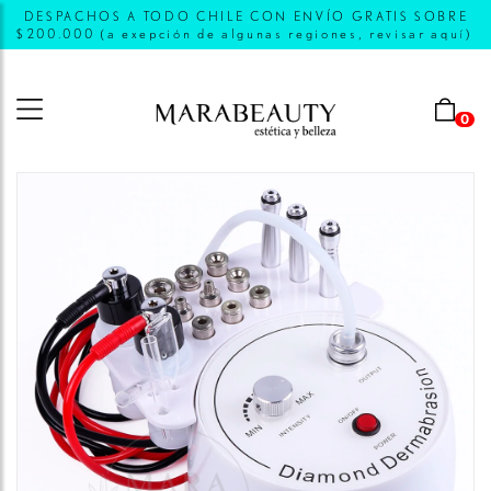
DESPACHOS A TODO CHILE CON ENVÍO GRATIS SOBRE
$200.000 (a exepción de algunas regiones, revisar aquí)
0