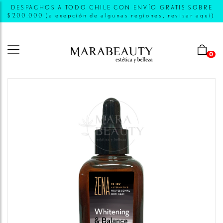
DESPACHOS A TODO CHILE CON ENVÍO GRATIS SOBRE
$200.000 (a exepción de algunas regiones, revisar aquí)
0