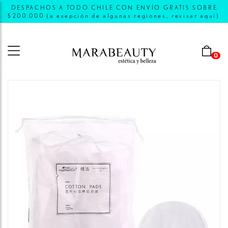
DESPACHOS A TODO CHILE CON ENVÍO GRATIS SOBRE
$200.000 (a exepción de algunas regiones, revisar aquí)
0