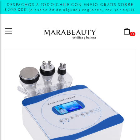
DESPACHOS A TODO CHILE CON ENVÍO GRATIS SOBRE
$200.000 (a exepción de algunas regiones, revisar aquí)
0